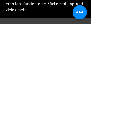
erhalten Kunden eine Rückerstattung und
vieles mehr.
Pensa Calma®
Swaywaver®
URBAN & KREXA
OSTEOPATHS